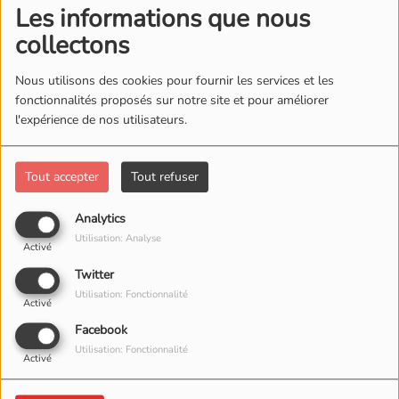
Les informations que nous
collectons
Nous utilisons des cookies pour fournir les services et les
fonctionnalités proposés sur notre site et pour améliorer
l'expérience de nos utilisateurs.
28 DÉCEMBRE 2025
Tout accepter
Tout refuser
ÉCOUTER LE PODCAST
Analytics
Salut à toutes et tous !
Utilisation: Analyse
Activé
Voici le
BILAN de la saison 2025
de
Twitter
Utilisation: Fonctionnalité
"Street Art City"
Activé
Facebook
Avec un
dernier jour Exceptionnel !
Utilisation: Fonctionnalité
Activé
Une
journée dédicace