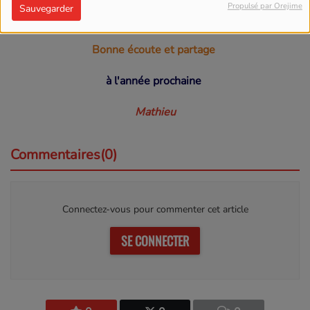
Propulsé par Orejime
Sauvegarder
avec la présence des artistes
Bonne écoute et partage
à l'année prochaine
Mathieu
Commentaires(0)
Connectez-vous pour commenter cet article
SE CONNECTER