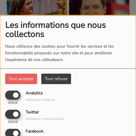
Les informations que nous
collectons
Nous utilisons des cookies pour fournir les services et les
fonctionnalités proposés sur notre site et pour améliorer
l'expérience de nos utilisateurs.
Tout accepter
Tout refuser
Analytics
Utilisation: Analyse
Activé
Twitter
28 OCTOBRE 2025
Utilisation: Fonctionnalité
Activé
ÉCOUTER LE PODCAST
Facebook