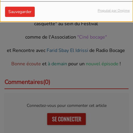
3ème jour
au coeur
du
Festival de Cinéma Jean Carmet
!
Propulsé par Orejime
Sauvegarder
Rencontre avec
Lucie Moreau
programmatrice et "multi-
casquette" au sein du Festival
comme de l'Association
"Ciné bocage"
et Rencontre avec
Farid Sbay El Idrissi
de Radio Bocage
Bonne écoute
et
à demain
pour un
nouvel épisode
!
Commentaires(0)
Connectez-vous pour commenter cet article
SE CONNECTER